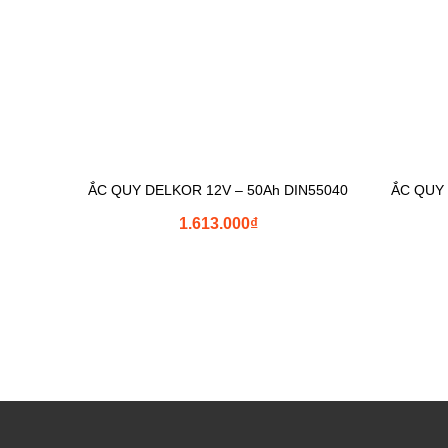
ẮC QUY DELKOR 12V – 50Ah DIN55040
ẮC QUY 
1.613.000
₫