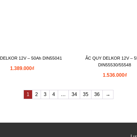
DELKOR 12V – 50Ah DIN55041
ẮC QUY DELKOR 12V – 5
DIN55530/55548
1.389.000
₫
1.536.000
₫
1
2
3
4
…
34
35
36
→
Lư