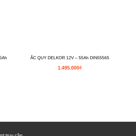
5Ah
ẮC QUY DELKOR 12V – 55Ah DIN55565
1.495.000
₫
ợt truy cập