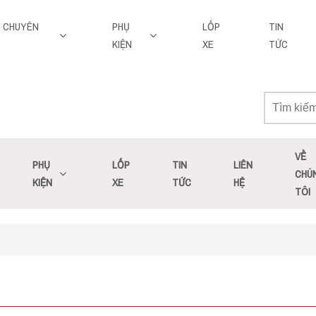
Y CHUYÊN
PHỤ
LỐP
TIN
KIỆN
XE
TỨC
VỀ
PHỤ
LỐP
TIN
LIÊN
CHÚ
KIỆN
XE
TỨC
HỆ
TÔI