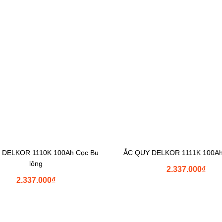
 DELKOR 1110K 100Ah Cọc Bu
ẮC QUY DELKOR 1111K 100Ah
lông
2.337.000
₫
2.337.000
₫