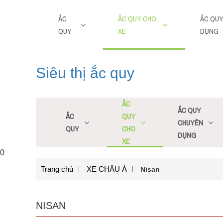
ẮC
ẮC QUY CHO
ẮC QU
QUY
XE
DỤNG
Siêu thị ắc quy
ẮC
ẮC QUY
ẮC
QUY
CHUYÊN
QUY
CHO
DỤNG
XE
0
Trang chủ
XE CHÂU Á
Nisan
NISAN