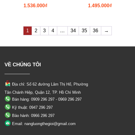
1.536.000
₫
1.495.000
₫
1
2
3
4
…
34
35
36
→
VỀ CHÚNG TÔI
Địa chỉ: Số 62 đường Lâm Thị Hố, Phường
Tân Chánh Hiệp, Quận 12, TP. Hồ Chí Minh
Bán hàng: 0909 296 297 - 0969 296 297
Kỹ thuật: 0947 296 297
Bảo hành: 0966 296 297
Email: nangluongthegioi@gmail.com