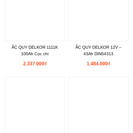
ẮC QUY DELKOR 1111K
ẮC QUY DELKOR 12V –
100Ah Cọc chì
43Ah DIN54313
2.337.000
₫
1.484.000
₫