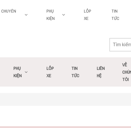
Y CHUYÊN
PHỤ
LỐP
TIN
KIỆN
XE
TỨC
VỀ
PHỤ
LỐP
TIN
LIÊN
CHÚ
KIỆN
XE
TỨC
HỆ
TÔI