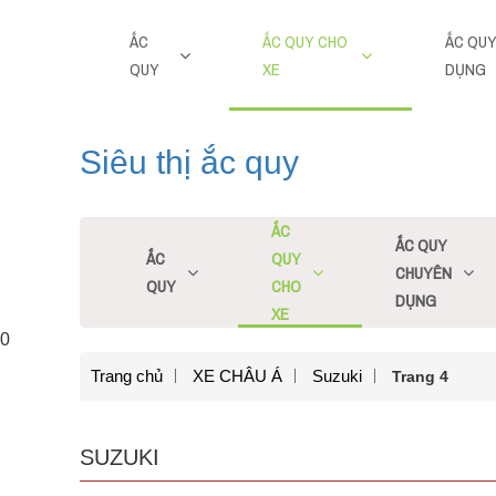
ẮC
ẮC QUY CHO
ẮC QU
QUY
XE
DỤNG
Siêu thị ắc quy
ẮC
ẮC QUY
ẮC
QUY
CHUYÊN
QUY
CHO
DỤNG
XE
0
Trang chủ
XE CHÂU Á
Suzuki
Trang 4
SUZUKI