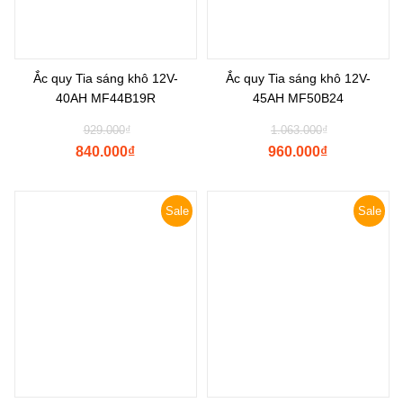
Ắc quy Tia sáng khô 12V-
Ắc quy Tia sáng khô 12V-
40AH MF44B19R
45AH MF50B24
Original
Original
929.000
₫
1.063.000
₫
price
price
840.000
₫
960.000
₫
was:
was:
Current
Current
₫929.000.
₫1.063.000.
price
price
is:
is:
Sale
Sale
₫840.000.
₫960.000.