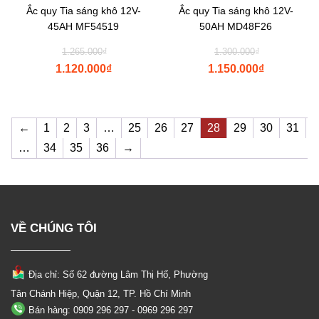
Ắc quy Tia sáng khô 12V-
Ắc quy Tia sáng khô 12V-
45AH MF54519
50AH MD48F26
Original
Original
1.265.000
₫
1.300.000
₫
price
price
1.120.000
₫
1.150.000
₫
was:
was:
Current
Current
₫1.265.000.
₫1.300.000.
price
price
is:
is:
←
1
2
3
…
25
26
27
28
29
30
31
₫1.120.000.
₫1.150.000.
…
34
35
36
→
VỀ CHÚNG TÔI
Địa chỉ: Số 62 đường Lâm Thị Hố, Phường
Tân Chánh Hiệp, Quận 12, TP. Hồ Chí Minh
Bán hàng: 0909 296 297 - 0969 296 297