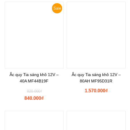
Sale
Ắc quy Tia sáng khô 12V –
Ắc quy Tia sáng khô 12V –
40A MF44B19F
80AH MF95D31R
Original
1.570.000
₫
920.000
₫
price
840.000
₫
was:
Current
₫920.000.
price
is:
₫840.000.