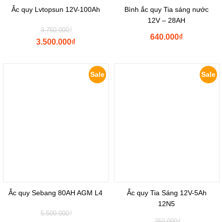
Ắc quy Lvtopsun 12V-100Ah
Bình ắc quy Tia sáng nước
12V – 28AH
Original
3.750.000
₫
640.000
₫
price
3.500.000
₫
was:
Current
₫3.750.000.
price
is:
Sale
Sale
₫3.500.000.
Ắc quy Sebang 80AH AGM L4
Ắc quy Tia Sáng 12V-5Ah
12N5
Original
5.500.000
₫
Original
price
250.000
₫