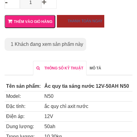
-
+
THANH TOÁN NGAY
THÊM VÀO GIỎ HÀNG
1
Khách đang xem sản phẩm này
THÔNG SỐ KỸ THUẬT
MÔ TẢ
Tên sản phẩm:
Ắc quy tia sáng nước 12V-50AH N50
Model:
N50
Đặc tính:
ắc quy chì axit nước
Điện áp:
12V
Dung lượng:
50ah
Trọng lượng:
10.30kg