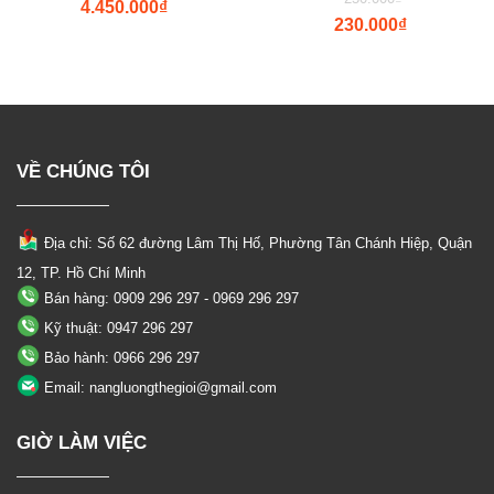
4.450.000
₫
price
was:
230.000
₫
Current
was:
₫5.500.000.
Current
price
₫250.000.
price
is:
is:
₫4.450.000.
₫230.000.
VỀ CHÚNG TÔI
Địa chỉ: Số 62 đường Lâm Thị Hố, Phường
Tân Chánh Hiệp, Quận
12, TP. Hồ Chí Minh
Bán hàng: 0909 296 297 - 0969 296 297
Kỹ thuật: 0947 296 297
Bảo hành: 0966 296 297
Email: nangluongthegioi@gmail.com
GIỜ LÀM VIỆC