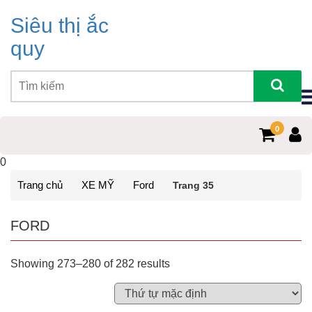
Siêu thị ắc
quy
0
0
Trang chủ
XE MỸ
Ford
Trang 35
FORD
Showing 273–280 of 282 results