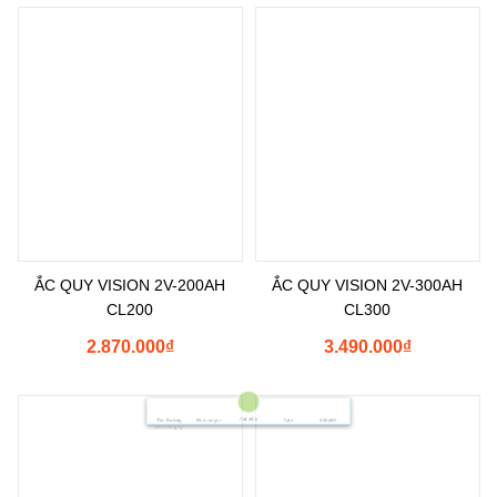
ẮC QUY VISION 2V-200AH
ẮC QUY VISION 2V-300AH
CL200
CL300
2.870.000
₫
3.490.000
₫
Gọi điện
Shopee
Tìm Đường
Messenger
Zalo
Đến Công Ty