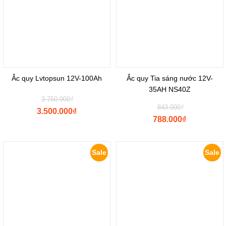
Ắc quy Lvtopsun 12V-100Ah
Ắc quy Tia sáng nước 12V-
35AH NS40Z
Original
3.750.000
₫
Original
price
843.000
₫
3.500.000
₫
price
was:
788.000
₫
Current
was:
₫3.750.000.
Current
price
₫843.000.
price
is:
is:
Sale
Sale
₫3.500.000.
₫788.000.