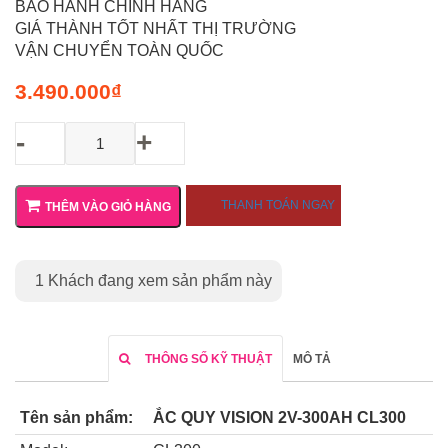
BẢO HÀNH CHÍNH HÃNG
GIÁ THÀNH TỐT NHẤT THỊ TRƯỜNG
VẬN CHUYỂN TOÀN QUỐC
3.490.000
₫
-
+
THANH TOÁN NGAY
THÊM VÀO GIỎ HÀNG
1
Khách đang xem sản phẩm này
THÔNG SỐ KỸ THUẬT
MÔ TẢ
Tên sản phẩm:
ẮC QUY VISION 2V-300AH CL300