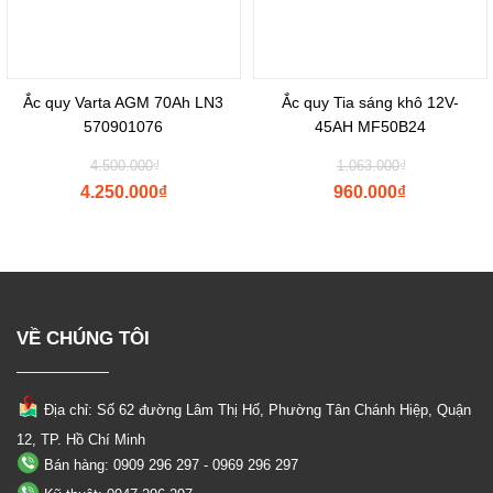
Ắc quy Varta AGM 70Ah LN3
Ắc quy Tia sáng khô 12V-
570901076
45AH MF50B24
Original
Original
4.500.000
₫
1.063.000
₫
price
price
4.250.000
₫
960.000
₫
was:
was:
Current
Current
₫4.500.000.
₫1.063.000
price
price
is:
is:
₫4.250.000.
₫960.000.
VỀ CHÚNG TÔI
Địa chỉ: Số 62 đường Lâm Thị Hố, Phường
Tân Chánh Hiệp, Quận
12, TP. Hồ Chí Minh
Bán hàng: 0909 296 297 - 0969 296 297