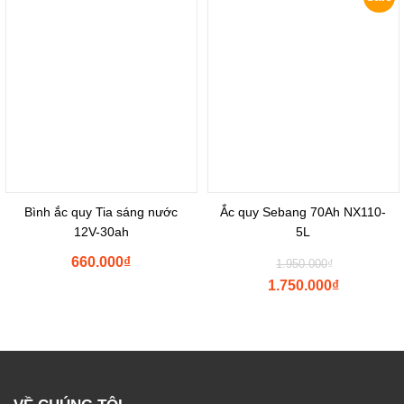
₫1.120.000.
Bình ắc quy Tia sáng nước
Ắc quy Sebang 70Ah NX110-
12V-30ah
5L
Original
660.000
₫
1.950.000
₫
price
1.750.000
₫
was:
Current
₫1.950.000
price
is:
₫1.750.000.