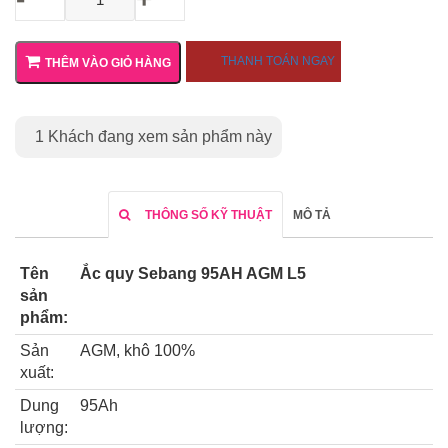
₫5.800.000.
₫4.850.000.
THANH TOÁN NGAY
THÊM VÀO GIỎ HÀNG
1
Khách đang xem sản phẩm này
THÔNG SỐ KỸ THUẬT
MÔ TẢ
Tên
Ắc quy Sebang 95AH AGM L5
sản
phẩm:
Sản
AGM, khô 100%
xuất:
Dung
95Ah
lượng: