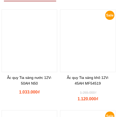
Sale
Ắc quy Tia sáng nước 12V-
Ắc quy Tia sáng khô 12V-
50AH N50
45AH MF54519
Original
1.033.000
₫
1.265.000
₫
price
1.120.000
₫
was:
Current
₫1.265.000
price
is:
Sale