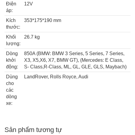
Điện
12V
áp:
Kích
353*175*190 mm
thước:
Khối
26.7 kg
lượng:
Dòng
850A (BMW: BMW 3 Series, 5 Series, 7 Series,
khởi
X3, X5,X6, X7, BMW GT), (Mercedes: E Class,
động:
S- Class,R-Class, ML, GL, GLE, GLS, Maybach)
Dùng
LandRover, Rolls Royce, Audi
cho
các
dòng
xe:
Sản phẩm tương tự