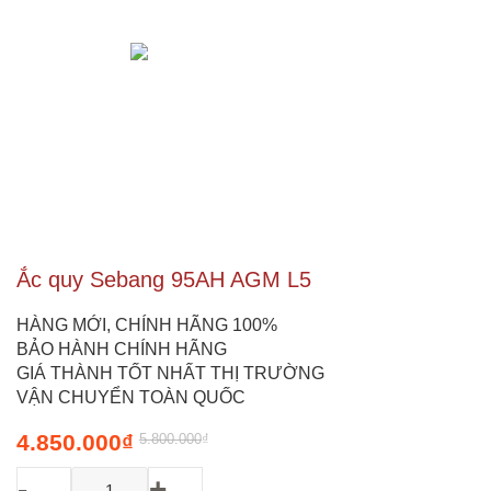
Ắc quy Sebang 95AH AGM L5
HÀNG MỚI, CHÍNH HÃNG 100%
BẢO HÀNH CHÍNH HÃNG
GIÁ THÀNH TỐT NHẤT THỊ TRƯỜNG
VẬN CHUYỂN TOÀN QUỐC
Original
Current
4.850.000
₫
5.800.000
₫
price
price
-
+
was:
is: