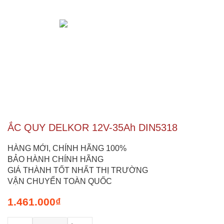
ẮC QUY DELKOR 12V-35Ah DIN5318
HÀNG MỚI, CHÍNH HÃNG 100%
BẢO HÀNH CHÍNH HÃNG
GIÁ THÀNH TỐT NHẤT THỊ TRƯỜNG
VẬN CHUYỂN TOÀN QUỐC
1.461.000
₫