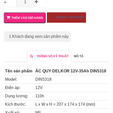
-
+
THANH TOÁN NGAY
THÊM VÀO GIỎ HÀNG
1
Khách đang xem sản phẩm này
THÔNG SỐ KỸ THUẬT
MÔ TẢ
Tên sản phẩm
ẮC QUY DELKOR 12V-35Ah DIN5318
Model:
DIN5318
Điện áp:
12V
Dung lượng:
110h
Kích thước:
L x W x H = 207 x 174 x 174 (mm)
Xuất xứ:
Mỹ