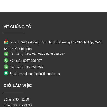
₫5.500.000
Current
price
₫929.000.
price
is:
is:
₫4.450.000.
₫840.000.
VỀ CHÚNG TÔI
Địa chỉ: Số 62 đường Lâm Thị Hố, Phường
Tân Chánh Hiệp, Quận
12, TP. Hồ Chí Minh
Bán hàng: 0909 296 297 - 0969 296 297
Kỹ thuật: 0947 296 297
Bảo hành: 0966 296 297
Email: nangluongthegioi@gmail.com
GIỜ LÀM VIỆC
Sáng: 7:30 - 11:30
Chiều: 13:00 - 21:30